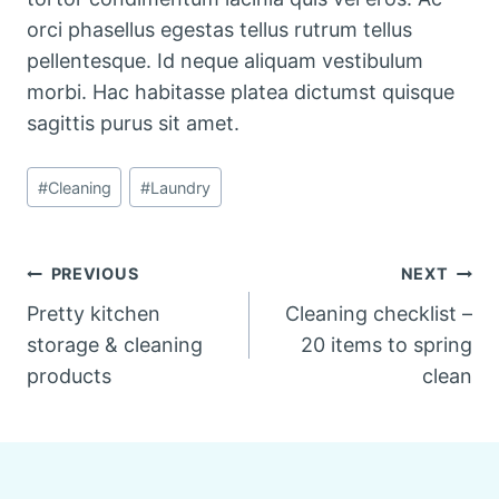
orci phasellus egestas tellus rutrum tellus
pellentesque. Id neque aliquam vestibulum
morbi. Hac habitasse platea dictumst quisque
sagittis purus sit amet.
Post
#
Cleaning
#
Laundry
Tags:
Post
PREVIOUS
NEXT
Pretty kitchen
Cleaning checklist –
navigation
storage & cleaning
20 items to spring
products
clean